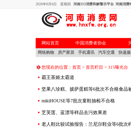
2026年8月6日 星期四
河南315消费和解警示平台
河南消费
网站首页
中国消费者协会
网络购物
房产家居
手机通讯
汽车交通
快递服
您现在的位置：
首页
>
首页栏目
>
315曝光台
霸王茶姬太霸道
坚果八珍糕、披萨蛋糕等6批次不合格食品
mikiHOUSE等7批次童鞋抽检不合格
芝芙莲、蓝漂等样品去污效果差
老人鞋比较试验报告：兰尼尔鞋业等6批次