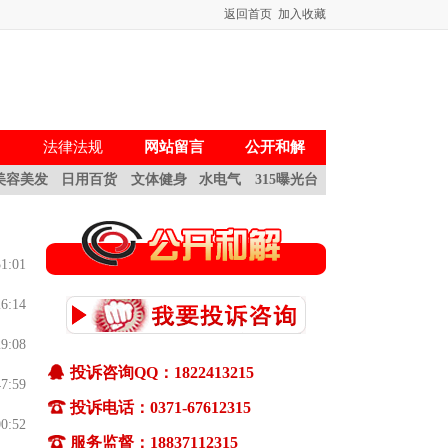
返回首页
加入收藏
法律法规
网站留言
公开和解
美容美发
日用百货
文体健身
水电气
315曝光台
51:01
26:14
29:08
投诉咨询QQ：1822413215
47:59
一、如何投诉
投诉电话：0371-67612315
(1)通过pc终端(电脑)和移动终端(手机)都可
00:52
服务监督：18837112315