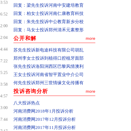
誉，甚至对投诉对象恶意诽谤。如有相关
03:53
回复：
梁先生投诉河南中安建培教育
证据，请通过传真或网页上传的方式提
回复：
柏女士投诉河南仁康教育科技
16:52
交。(注：如果投诉内容较多，请先在文档
回复：
朱先生投诉中公教育新乡分校
上写清楚再复制粘贴到投诉页面上，避免
32:00
回复：
马女士投诉郑州清禾元素整形
因页面打开时间过长使页面过期，导致投
42:04
公开和解
more
诉信息提交不成功)。
04:44
(6)提交投诉。点击页面下方“提交”按钮，
苏先生投诉新电途科技有限公司胡乱
如果页面中间出现一个“你的资料已提交！
郑州李女士投诉到植得口腔植牙面部
57:22
在审核中”的对话框，表示你的投诉已经提
张先生投诉洛阳涧西区巴黎风情澳利
25:25
交成功。(注：已提交的投诉信息不同步在
王女士投诉河南省智平置业中介公司
页面上显示)
何先生投诉郑州三世情缘文化传播有
03:58
投诉咨询分析
二、投诉人联系方式的重要性
more
04:57
联系电话和电子邮箱是网站与您联系的重
八大投诉热点
要途径，请您在投诉时必须填写真实的，
23:00
河南消费网2018年1月投诉分析
而且是常用的联系电话和电子邮箱，以便
河南消费网2017年12月投诉分析
57:44
网站及时向您核实相关信息，反馈投诉处
河南消费网2017年11月投诉分析