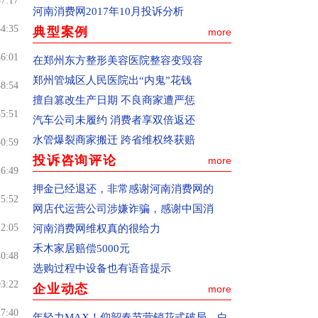
57:17
理情况，或者便于中国消费者报记者开展
河南消费网2017年10月投诉分析
新闻调查。
54:35
典型案例
more
三、如何查看投诉处理结果
46:01
在郑州东方整形美容医院整容变毁容
1、进入“处理动态”按钮。
郑州管城区人民医院出“内鬼”花钱
2、向本网在线咨询或者邮件咨询，邮箱地
38:54
擅自篡改生产日期 不良商家遭严惩
址：zxbhn315@126.com
35:51
汽车公司未履约 消费者享双倍返还
一、如何投诉
水管爆裂商家搬迁 跨省维权终获赔
(1)通过pc终端(电脑)和移动终端(手机)都可
50:59
投诉咨询评论
more
以向河南消费网适时投诉。
16:49
(2)通过pc终端(电脑)投诉：确认您选择的
押金已经退还，非常感谢河南消费网的
15:52
是中国消费者报主办的河南消费网
网店代运营公司涉嫌诈骗，感谢中国消
(www.hnxfw.org)，点击进入公开和解频道
12:05
河南消费网维权真的很给力
或网站首页右上角的“我要投诉”按钮，进
禾木家居赔偿5000元
40:48
入投诉页面。
选购过程中设备也有语音提示
(3)通过移动终端(手机)投诉：请在手机百
03:22
企业动态
more
度搜索上登陆河南消费网，点击进入公开
17:40
年轻力MAX！仰韶春节营销花式破局，白