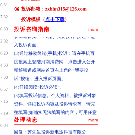
以向河南消费网适时投诉。
20:31
投诉邮箱：zxbhn315@126.com
(2)通过pc终端(电脑)投诉：确认您选择的
37:32
是中国消费者报主办的河南消费网
投诉模板（
点击下载
）
(www.hnxfw.org)，点击进入公开和解频道
投诉咨询指南
00:39
more
或网站首页右上角的“我要投诉”按钮，进
52:02
入投诉页面。
(3)通过移动终端(手机)投诉：请在手机百
56:29
度搜索上登陆河南消费网，点击进入公开
04:33
和解频道或网站首页右上角的“我要投
诉”按钮，进入投诉页面。
27:38
(4)仔细阅读“投诉必读”。
56:57
(5)填写投诉信息。个人资料、被投诉对象
47:16
资料、详细投诉内容及投诉请求等，请完
整填写(如确实无法填写的内容，可用任意
17:19
字母代替)。内容必须客观真实，不得捏造
处理动态
more
30:04
或歪曲事实，不得故意损害被投诉企业声
回复：
苏先生投诉新电途科技有限公