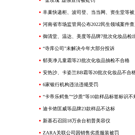
“金玫瑰”虚假宣传被处罚
丰巢快递柜、波司登、当当网、资生堂等被
河南省市场监管局公布2022民生领域案件
御清堂、温达、美度等品牌7批次化妆品检
“寺库公司”未解决今年大部分投诉
郁美净儿童霜等23批次化妆品抽检不合格
安热沙、卡姿兰BB霜等20批次化妆品不合
6家银行机构违法违规受罚
“卡帝乐鳄鱼”“沙质”等10款样品标签标识不
迪卡侬匡威等品牌23款样品不达标
新基石召回18万余台初普美容仪
ZARA关联公司因销售劣质服装被罚