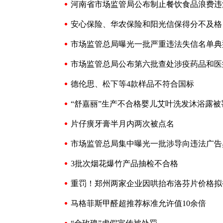
河南省市场监管局公布制止餐饮食品浪费违
安心保险、华农保险和阳光信保得分不及格
市场监管总局曝光一批严重违法失信名单典
市场监管总局公布第六批查处涉疫药品和医
德伦思、松下等4款样品不符合国标
“舒嘉丽”生产不合格婴儿艾叶洗发沐浴露被
片仔癀牙膏半月内两次被点名
市场监管总局集中曝光一批涉导向违法广告
3批次烟花爆竹产品抽检不合格
重罚！郑州两家企业因哄抬布洛芬片价格拟被
马格菲斯甲醛超推荐标准允许值10余倍