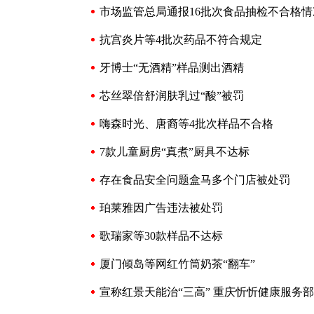
市场监管总局通报16批次食品抽检不合格情
抗宫炎片等4批次药品不符合规定
牙博士“无酒精”样品测出酒精
芯丝翠倍舒润肤乳过“酸”被罚
嗨森时光、唐裔等4批次样品不合格
7款儿童厨房“真煮”厨具不达标
存在食品安全问题盒马多个门店被处罚
珀莱雅因广告违法被处罚
歌瑞家等30款样品不达标
厦门倾岛等网红竹筒奶茶“翻车”
宣称红景天能治“三高” 重庆忻忻健康服务