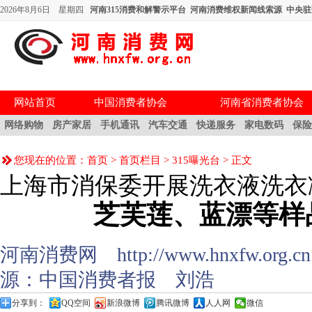
2026年8月6日 星期四
河南315消费和解警示平台
河南消费维权新闻线索源
中央驻
网站首页
中国消费者协会
河南省消费者协会
网络购物
房产家居
手机通讯
汽车交通
快递服务
家电数码
保
您现在的位置：
首页
>
首页栏目
>
315曝光台
> 正文
上海市消保委开展洗衣液洗衣
芝芙莲、蓝漂等样
河南消费网 http://www.hnxfw.org.cn (
源：
中国消费者报
刘浩
分享到：
QQ空间
新浪微博
腾讯微博
人人网
微信