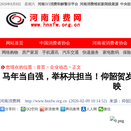
2026年8月8日 星期六
河南315消费和解警示平台
河南消费维权新闻线索源
中央驻
网站首页
中国消费者协会
河南省消费者协会
网络购物
房产家居
手机通讯
汽车交通
快递服务
家电数码
保
您现在的位置：
首页
>
企业动态
> 正文
马年当自强，举杯共担当！仰韶贺
映
河南消费网 http://www.hnxfw.org.cn (2026-02-09 10:14:52) 来源
分享到：
QQ空间
新浪微博
腾讯微博
人人网
微信