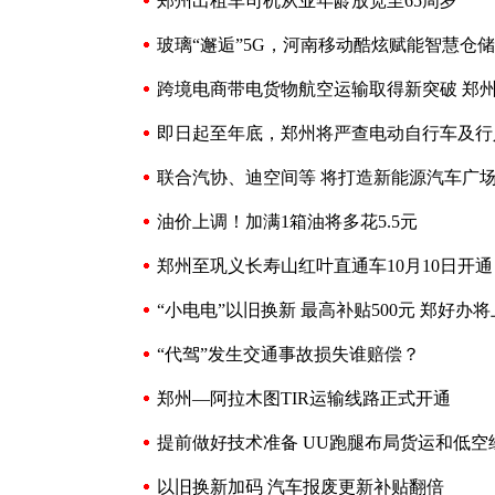
郑州出租车司机从业年龄放宽至65周岁
玻璃“邂逅”5G，河南移动酷炫赋能智慧仓储
跨境电商带电货物航空运输取得新突破 郑
即日起至年底，郑州将严查电动自行车及行
联合汽协、迪空间等 将打造新能源汽车广
油价上调！加满1箱油将多花5.5元
郑州至巩义长寿山红叶直通车10月10日开通
“小电电”以旧换新 最高补贴500元 郑好
“代驾”发生交通事故损失谁赔偿？
郑州—阿拉木图TIR运输线路正式开通
提前做好技术准备 UU跑腿布局货运和低空
以旧换新加码 汽车报废更新补贴翻倍