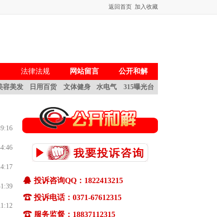
返回首页
加入收藏
法律法规
网站留言
公开和解
美容美发
日用百货
文体健身
水电气
315曝光台
49:16
44:46
24:17
一、如何投诉
投诉咨询QQ：1822413215
31:39
(1)通过pc终端(电脑)和移动终端(手机)都可
投诉电话：0371-67612315
11:12
以向河南消费网适时投诉。
服务监督：18837112315