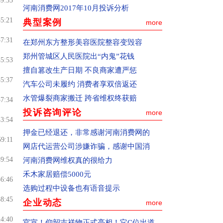
39:35
新闻调查。
河南消费网2017年10月投诉分析
三、如何查看投诉处理结果
55:21
典型案例
more
1、进入“处理动态”按钮。
57:31
在郑州东方整形美容医院整容变毁容
2、向本网在线咨询或者邮件咨询，邮箱地
郑州管城区人民医院出“内鬼”花钱
址：zxbhn315@126.com
45:53
擅自篡改生产日期 不良商家遭严惩
一、如何投诉
35:37
汽车公司未履约 消费者享双倍返还
(1)通过pc终端(电脑)和移动终端(手机)都可
水管爆裂商家搬迁 跨省维权终获赔
57:34
以向河南消费网适时投诉。
投诉咨询评论
more
(2)通过pc终端(电脑)投诉：确认您选择的
43:54
是中国消费者报主办的河南消费网
押金已经退还，非常感谢河南消费网的
59:11
(www.hnxfw.org)，点击进入公开和解频道
网店代运营公司涉嫌诈骗，感谢中国消
或网站首页右上角的“我要投诉”按钮，进
39:54
河南消费网维权真的很给力
入投诉页面。
禾木家居赔偿5000元
36:46
(3)通过移动终端(手机)投诉：请在手机百
选购过程中设备也有语音提示
度搜索上登陆河南消费网，点击进入公开
58:45
企业动态
more
和解频道或网站首页右上角的“我要投
24:40
官宣！仰韶吉祥物正式亮相！它C位出道