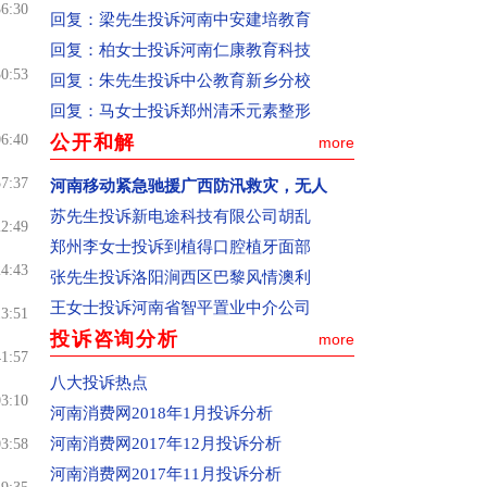
证据，请通过传真或网页上传的方式提
36:30
回复：
梁先生投诉河南中安建培教育
交。(注：如果投诉内容较多，请先在文档
回复：
柏女士投诉河南仁康教育科技
上写清楚再复制粘贴到投诉页面上，避免
30:53
回复：
朱先生投诉中公教育新乡分校
因页面打开时间过长使页面过期，导致投
回复：
马女士投诉郑州清禾元素整形
诉信息提交不成功)。
06:40
公开和解
more
(6)提交投诉。点击页面下方“提交”按钮，
57:37
河南移动紧急驰援广西防汛救灾，无人
如果页面中间出现一个“你的资料已提交！
苏先生投诉新电途科技有限公司胡乱
在审核中”的对话框，表示你的投诉已经提
22:49
郑州李女士投诉到植得口腔植牙面部
交成功。(注：已提交的投诉信息不同步在
24:43
张先生投诉洛阳涧西区巴黎风情澳利
页面上显示)
王女士投诉河南省智平置业中介公司
二、投诉人联系方式的重要性
13:51
投诉咨询分析
more
联系电话和电子邮箱是网站与您联系的重
41:57
要途径，请您在投诉时必须填写真实的，
八大投诉热点
03:10
而且是常用的联系电话和电子邮箱，以便
河南消费网2018年1月投诉分析
网站及时向您核实相关信息，反馈投诉处
河南消费网2017年12月投诉分析
03:58
理情况，或者便于中国消费者报记者开展
河南消费网2017年11月投诉分析