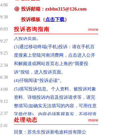
(2)通过pc终端(电脑)投诉：确认您选择的
04:06
投诉邮箱：zxbhn315@126.com
是中国消费者报主办的河南消费网
09:38
(www.hnxfw.org)，点击进入公开和解频道
投诉模板（
点击下载
）
或网站首页右上角的“我要投诉”按钮，进
投诉咨询指南
50:03
more
入投诉页面。
09:27
(3)通过移动终端(手机)投诉：请在手机百
度搜索上登陆河南消费网，点击进入公开
29:25
和解频道或网站首页右上角的“我要投
12:34
诉”按钮，进入投诉页面。
56:38
(4)仔细阅读“投诉必读”。
(5)填写投诉信息。个人资料、被投诉对象
24:00
资料、详细投诉内容及投诉请求等，请完
49:12
整填写(如确实无法填写的内容，可用任意
字母代替)。内容必须客观真实，不得捏造
52:37
处理动态
或歪曲事实，不得故意损害被投诉企业声
more
02:41
誉，甚至对投诉对象恶意诽谤。如有相关
回复：
苏先生投诉新电途科技有限公