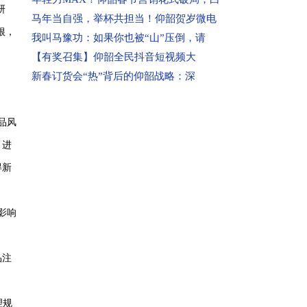
研
(5)填写投诉信息。个人资料、被投诉对象
马年当自强，举杯共担当！仰韶贺岁微电
根，
资料、详细投诉内容及投诉请求等，请完
我叫马豫功：如果你也被“山”压倒，请
整填写(如确实无法填写的内容，可用任意
【有奖召集】仰韶全民抖音短视频大
字母代替)。内容必须客观真实，不得捏造
新春订货会“热”背后的仰韶战略：深
或歪曲事实，不得故意损害被投诉企业声
誉，甚至对投诉对象恶意诽谤。如有相关
品风
证据，请通过传真或网页上传的方式提
、进
交。(注：如果投诉内容较多，请先在文档
得新
上写清楚再复制粘贴到投诉页面上，避免
因页面打开时间过长使页面过期，导致投
诉信息提交不成功)。
影响
(6)提交投诉。点击页面下方“提交”按钮，
如果页面中间出现一个“你的资料已提交！
品注
在审核中”的对话框，表示你的投诉已经提
交成功。(注：已提交的投诉信息不同步在
页面上显示)
理规