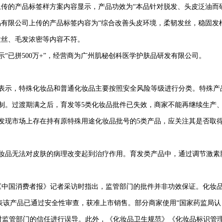
上传的产品标签样方案内容显示，产品功效为“本品针对脱发、头皮泛油而
品有限公司上传的产品标签内容为“综合改善头皮环境，柔韧发丝，稳固发
发丝、毛发浓密等内容不符。
已拼500万+”，经营商为广州肌秘创科医学护肤品研发有限公司。
示，特殊化妆品和普通化妆品主要按照安全风险等级进行分类。特殊产
制。过渡期满之后，育发等5类化妆品批件已失效，商家不能再继续生产
果发现市场上存在持有原特殊用途化妆品批号的5类产品，应关注其是否取
品无法对皮肤的病理改变起到治疗作用。育发类产品中，通过调节激素
中国消费者报》记者采访时指出，监管部门的批件并非功效保证。化妆
代表该产品已通过安全性审查，获准上市销售。部分商家使用“国家药监局认
者对监管部门的信任进行误导。此外，《化妆品卫生规范》《化妆品标识管