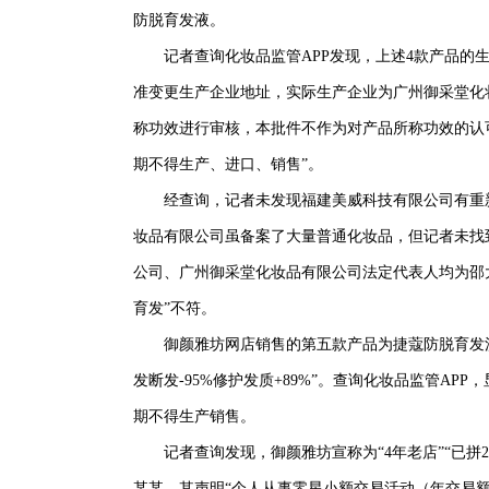
防脱育发液。
记者查询化妆品监管APP发现，上述4款产品的生产
准变更生产企业地址，实际生产企业为广州御采堂化
称功效进行审核，本批件不作为对产品所称功效的认可”
期不得生产、进口、销售”。
经查询，记者未发现福建美威科技有限公司有重新
妆品有限公司虽备案了大量普通化妆品，但记者未找
公司、广州御采堂化妆品有限公司法定代表人均为邵大伟
育发”不符。
御颜雅坊网店销售的第五款产品为捷蔻防脱育发洗发露，
发断发-95%修护发质+89%”。查询化妆品监管A
期不得生产销售。
记者查询发现，御颜雅坊宣称为“4年老店”“已拼211
某某，其声明“个人从事零星小额交易活动（年交易额