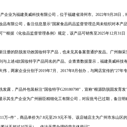
企业为福建美威科技有限公司，位于福建省漳州市。2022年9月28日，
妆品有限公司，备注信息显示“国家食品药品监督管理总局未组织对本产
“根据《化妆品监督管理条例》规定，该产品可销售至2025年12月31日
注册的防脱发功效国妆特字产品，也未见其备案普通护发品。广州御采
到与上述4款国妆特字产品同名的产品。企查查数据显示，福建美威科技
，两家企业分别于2019年7月、2017年8月创办，与网店宣传的“27年
产品外包装标注“国妆特字G20180798”，宣称“根源防脱固发育发”
PP，显示其生产企业为广州丽臣精细化工有限公司，对应批号已过期，备注明
万+件”，商品单价为7.8元至29.9元不等。该店铺店主为广州市东山区
累计不超过10万元），依法无需办理经营主体登记”。