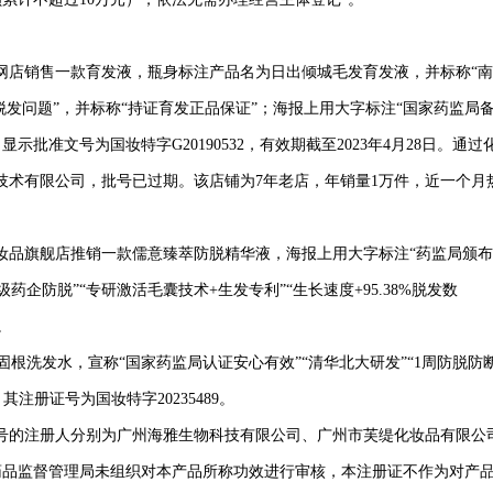
店销售一款育发液，瓶身标注产品名为日出倾城毛发育发液，并标称“南
脱发问题”，并标称“持证育发正品保证”；海报上用大字标注“国家药监局
批准文号为国妆特字G20190532，有效期截至2023年4月28日。通过
技术有限公司，批号已过期。该店铺为7年老店，年销量1万件，近一个月
品旗舰店推销一款儒意臻萃防脱精华液，海报上用大字标注“药监局颁布
医研级药企防脱”“专研激活毛囊技术+生发专利”“生长速度+95.38%脱发数
。
洗发水，宣称“国家药监局认证安心有效”“清华北大研发”“1周防脱防
”，其注册证号为国妆特字20235489。
号的注册人分别为广州海雅生物科技有限公司、广州市芙缇化妆品有限公
药品监督管理局未组织对本产品所称功效进行审核，本注册证不作为对产