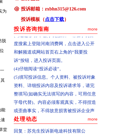
束
(www.hnxfw.org.cn)，点击进入公开和解频
投诉邮箱：zxbhn315@126.com
实为
道或网站首页右上角的“我要投诉”按钮，
投诉模板（
点击下载
）
进入投诉页面。
投诉咨询指南
more
(3)通过移动终端(手机)投诉：请在手机百
度搜索上登陆河南消费网，点击进入公开
防脱
和解频道或网站首页右上角的“我要投
位
诉”按钮，进入投诉页面。
(4)仔细阅读“投诉必读”。
另一
(5)填写投诉信息。个人资料、被投诉对象
，其
资料、详细投诉内容及投诉请求等，请完
整填写(如确实无法填写的内容，可用任意
字母代替)。内容必须客观真实，不得捏造
或歪曲事实，不得故意损害被投诉企业声
功能
誉，甚至对投诉对象恶意诽谤。如有相关
处理动态
more
长速
证据，请通过传真或网页上传的方式提
草堂
回复：
苏先生投诉新电途科技有限公
交。(注：如果投诉内容较多，请先在文档