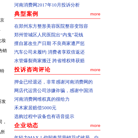
河南消费网2017年10月投诉分析
1、进入“处理动态”按钮。
典型案例
more
2、向本网在线咨询或者邮件咨询，邮箱地
京
址：zxbhn315@126.com
在郑州东方整形美容医院整容变毁容
备
一、如何投诉
郑州管城区人民医院出“内鬼”花钱
化妆
(1)通过pc终端(电脑)和移动终端(手机)都可
擅自篡改生产日期 不良商家遭严惩
以向河南消费网适时投诉。
热销
汽车公司未履约 消费者享双倍返还
(2)通过pc终端(电脑)投诉：确认您选择的
水管爆裂商家搬迁 跨省维权终获赔
是中国消费者报主办的河南消费网
投诉咨询评论
more
特
(www.hnxfw.org.cn)，点击进入公开和解频
押金已经退还，非常感谢河南消费网的
道或网站首页右上角的“我要投诉”按钮，
网店代运营公司涉嫌诈骗，感谢中国消
进入投诉页面。
河南消费网维权真的很给力
(3)通过移动终端(手机)投诉：请在手机百
断发
禾木家居赔偿5000元
度搜索上登陆河南消费网，点击进入公开
选购过程中设备也有语音提示
和解频道或网站首页右上角的“我要投
司，
企业动态
more
诉”按钮，进入投诉页面。
品所
(4)仔细阅读“投诉必读”。
年轻力MAX！仰韶春节营销花式破局，白