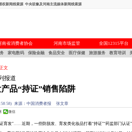
维权新闻线索源
中央驻豫及河南主流媒体新闻线索源
河南省消费者协会
河南市场监管
全国12315平台
务
家电数码
保险金融
食品安全
医疗保健
旅游服务
教育培训
 正文
列报道
产品“持证”销售陷阱
4:58:58) 来源：
中国消费者报
张文章
网
微信
持证育发”……近期，一些防脱发、育发类化妆品打着“持证”“药监部门认证