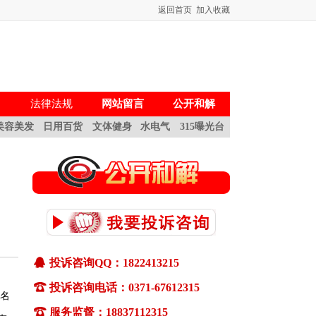
返回首页
加入收藏
法律法规
网站留言
公开和解
美容美发
日用百货
文体健身
水电气
315曝光台
一、如何投诉
(1)通过pc终端(电脑)和移动终端(手机)都可
投诉咨询QQ：1822413215
以向河南消费网适时投诉。
投诉咨询电话：0371-67612315
(2)通过pc终端(电脑)投诉：确认您选择的
”名
是中国消费者报主办的河南消费网
服务监督：18837112315