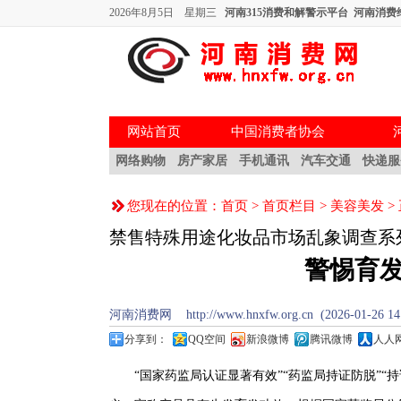
2026年8月5日 星期三
河南315消费和解警示平台
河南消费
网站首页
中国消费者协会
网络购物
房产家居
手机通讯
汽车交通
快递服
您现在的位置：
首页
>
首页栏目
>
美容美发
>
禁售特殊用途化妆品市场乱象调查系
警惕育发
河南消费网 http://www.hnxfw.org.cn (2026-01-26 1
分享到：
QQ空间
新浪微博
腾讯微博
人人
“国家药监局认证显著有效”“药监局持证防脱”“