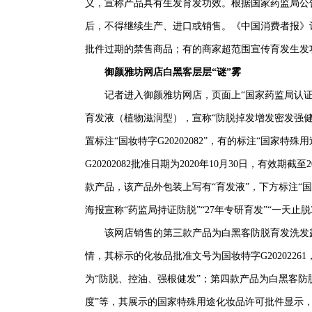
义，宣称产品具有生发育发功效。根据国家药监局公告，
后，不得继续生产、进口或销售。《中国消费者报》
批件过期的禁售商品；有的商家超范围宣传育发生发
御颜雅坊网店白黑客层层“谜”雾
记者进入御颜雅坊网店，页面上“国家药监局认证显
育发液（植物滋润型），宣称“防脱掉发增发密发强健
置标注“国妆特字G20202082”，有的标注“国家
G20202082批准日期为2020年10月30日，有效期截
款产品，该产品外包装上写有“育发液”，下方标注“国
海报宣称“药监局持证防脱”“27年专研育发”“一天止
该网店销售的第三款产品为白黑客防脱育发洗发露，宣
情，其标示的化妆品批准文号为国妆特字G202022
为“防脱、控油、强根健发”；第四款产品为白黑客防脱
度”等，其展示的国家特殊用途化妆品许可批件显示，批