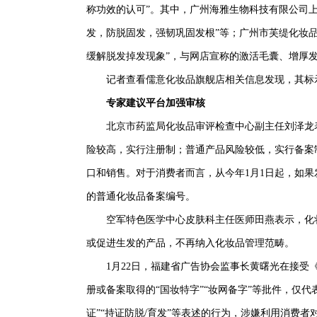
称功效的认可”。其中，广州海雅生物科技有限公司
发，防脱固发，强韧巩固发根”等；广州市芙缇化妆
缓解脱发掉发现象”，与网店宣称的激活毛囊、增厚
记者查看儒意化妆品旗舰店相关信息发现，其标示“
专家建议平台加强审核
北京市药监局化妆品审评检查中心副主任刘泽龙表
险较高，实行注册制；普通产品风险较低，实行备案
口和销售。对于消费者而言，从今年1月1日起，如
的普通化妆品备案编号。
空军特色医学中心皮肤科主任医师田燕表示，化妆
或促进生发的产品，不再纳入化妆品管理范畴。
1月22日，福建省广告协会监事长黄曙光在接受《
册或备案取得的“国妆特字”“妆网备字”等批件，仅
证”“持证防脱/育发”等表述的行为，涉嫌利用消费