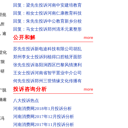
回复：
梁先生投诉河南中安建培教育
上写清楚再复制粘贴到投诉页面上，避免
回复：
柏女士投诉河南仁康教育科技
因页面打开时间过长使页面过期，导致投
经批
回复：
朱先生投诉中公教育新乡分校
诉信息提交不成功)。
品所
回复：
马女士投诉郑州清禾元素整形
(6)提交投诉。点击页面下方“提交”按钮，
，逾
公开和解
more
如果页面中间出现一个“你的资料已提交！
在审核中”的对话框，表示你的投诉已经提
苏先生投诉新电途科技有限公司胡乱
堂化
交成功。(注：已提交的投诉信息不同步在
郑州李女士投诉到植得口腔植牙面部
页面上显示)
有限
张先生投诉洛阳涧西区巴黎风情澳利
二、投诉人联系方式的重要性
专研
王女士投诉河南省智平置业中介公司
联系电话和电子邮箱是网站与您联系的重
何先生投诉郑州三世情缘文化传播有
要途径，请您在投诉时必须填写真实的，
投诉咨询分析
more
“脱
而且是常用的联系电话和电子邮箱，以便
确逾
八大投诉热点
网站及时向您核实相关信息，反馈投诉处
河南消费网2018年1月投诉分析
理情况，或者便于中国消费者报记者开展
河南消费网2017年12月投诉分析
新闻调查。
的冯
河南消费网2017年11月投诉分析
三、如何查看投诉处理结果