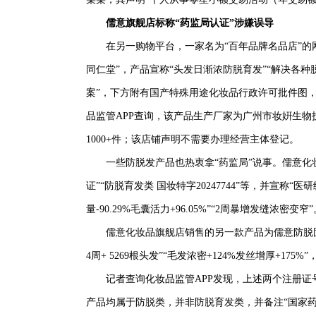
儒意旗舰店标称“药监局认证”涉嫌误导
在另一购物平台，一家名为“百年品牌名品店”的网
同仁堂”，产品宣称“头发日渐浓防脱育发”“解决各种
案”，下方附有国产特殊用途化妆品行政许可批件图，显示
品监管APP查询，该产品生产厂家为广州市妆姸生物
1000+件；该店铺声明不需要办理经营主体登记。
一些防脱发产品也热衷拿“药监局”说事。儒意化妆
证”“防脱育发类 国妆特字20247744”等，并宣称“
量-90.29%毛囊活力+96.05%”“2周暴增发缝浓密变窄”
儒意化妆品旗舰店销售的另一款产品为儒意防脱固根
4周+ 5269根头发”“毛发浓密+124%发丝增厚+175%
记者查询化妆品监管APP发现，上述两个注册证
产品均属于防脱类，并非防脱育发类，并备注“国家