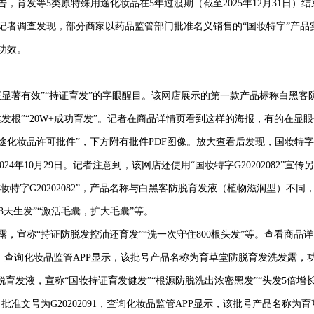
育发等5类原特殊用途化妆品在5年过渡期（截至2025年12月31日）结
记者调查发现，部分商家以药品监管部门批准名义销售的“国妆特字”产品
功效。
著有效”“持证育发”的字眼醒目。该网店展示的第一款产品标称白黑客
发根”“20W+成功育发”。记者在商品详情页看到这样的海报，有的在显眼
特殊用途化妆品许可批件”，下方附有批件PDF图像。放大查看后发现，国妆特字
至2024年10月29日。记者注意到，该网店还使用“国妆特字G20202082”宣传
妆特字G20202082”，产品名称与白黑客防脱育发液（植物滋润型）不同
脱3天生发”“激活毛囊，扩大毛囊”等。
称“持证防脱发控油还育发”“洗一次守住800根头发”等。查看商品详
61，查询化妆品监管APP显示，该批号产品名称为育草堂防脱育发洗发露，
育发液，宣称“国妆持证育发健发”“根源防脱洗出浓密黑发”“头发5倍增
准文号为G20202091，查询化妆品监管APP显示，该批号产品名称为育