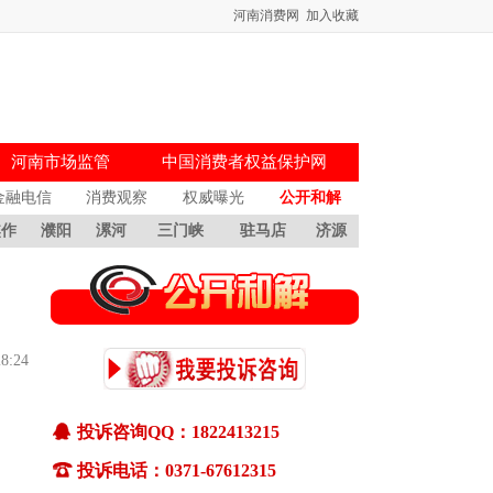
河南消费网
加入收藏
河南市场监管
中国消费者权益保护网
金融电信
消费观察
权威曝光
公开和解
焦作
濮阳
漯河
三门峡
驻马店
济源
一、如何投诉
(1)通过pc终端(电脑)和移动终端(手机)都可
28:24
以向河南消费网适时投诉。
(2)通过pc终端(电脑)投诉：确认您选择的
投诉咨询QQ：1822413215
是中国消费者报主办的河南消费网
投诉电话：0371-67612315
(www.hnxfw.org)，点击进入公开和解频道