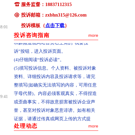
服务监督：18837112315
或网站首页右上角的“我要投诉”按钮，进
入投诉页面。
投诉邮箱：zxbhn315@126.com
(3)通过移动终端(手机)投诉：请在手机百
投诉模板（
点击下载
）
18:01
度搜索上登陆河南消费网，点击进入公开
投诉咨询指南
more
和解频道或网站首页右上角的“我要投
诉”按钮，进入投诉页面。
(4)仔细阅读“投诉必读”。
(5)填写投诉信息。个人资料、被投诉对象
资料、详细投诉内容及投诉请求等，请完
整填写(如确实无法填写的内容，可用任意
字母代替)。内容必须客观真实，不得捏造
49:41
或歪曲事实，不得故意损害被投诉企业声
誉，甚至对投诉对象恶意诽谤。如有相关
证据，请通过传真或网页上传的方式提
交。(注：如果投诉内容较多，请先在文档
处理动态
more
上写清楚再复制粘贴到投诉页面上，避免