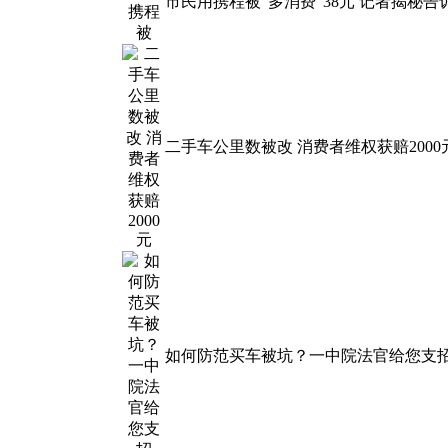
市民用携程被"多消费"38元 记者揭秘告
二手车公里数被改 消费者维权获赔2000
如何防范买车被坑？一中院法官给您支