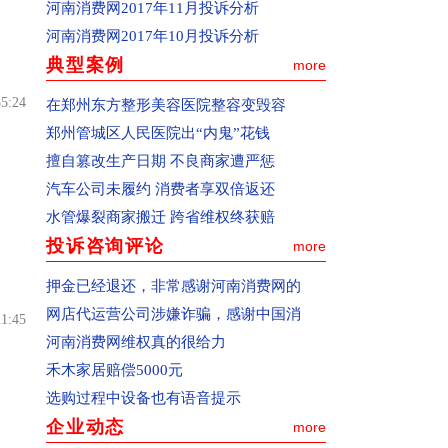
河南消费网2017年11月投诉分析
2、向本网在线咨询或者邮件咨询，邮箱地
河南消费网2017年10月投诉分析
址：zxbhn315@126.com
典型案例
more
一、如何投诉
(1)通过pc终端(电脑)和移动终端(手机)都可
55:24
在郑州东方整形美容医院整容变毁容
以向河南消费网适时投诉。
郑州管城区人民医院出“内鬼”花钱
(2)通过pc终端(电脑)投诉：确认您选择的
擅自篡改生产日期 不良商家遭严惩
是中国消费者报主办的河南消费网
汽车公司未履约 消费者享双倍返还
(www.hnxfw.org)，点击进入公开和解频道
水管爆裂商家搬迁 跨省维权终获赔
或网站首页右上角的“我要投诉”按钮，进
投诉咨询评论
more
入投诉页面。
押金已经退还，非常感谢河南消费网的
(3)通过移动终端(手机)投诉：请在手机百
网店代运营公司涉嫌诈骗，感谢中国消
21:45
度搜索上登陆河南消费网，点击进入公开
河南消费网维权真的很给力
和解频道或网站首页右上角的“我要投
禾木家居赔偿5000元
诉”按钮，进入投诉页面。
选购过程中设备也有语音提示
(4)仔细阅读“投诉必读”。
企业动态
more
(5)填写投诉信息。个人资料、被投诉对象