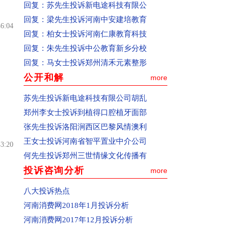
回复：
苏先生投诉新电途科技有限公
因页面打开时间过长使页面过期，导致投
回复：
梁先生投诉河南中安建培教育
诉信息提交不成功)。
46:04
回复：
柏女士投诉河南仁康教育科技
(6)提交投诉。点击页面下方“提交”按钮，
回复：
朱先生投诉中公教育新乡分校
如果页面中间出现一个“你的资料已提交！
回复：
马女士投诉郑州清禾元素整形
在审核中”的对话框，表示你的投诉已经提
公开和解
more
交成功。(注：已提交的投诉信息不同步在
页面上显示)
苏先生投诉新电途科技有限公司胡乱
二、投诉人联系方式的重要性
郑州李女士投诉到植得口腔植牙面部
联系电话和电子邮箱是网站与您联系的重
张先生投诉洛阳涧西区巴黎风情澳利
要途径，请您在投诉时必须填写真实的，
王女士投诉河南省智平置业中介公司
43:20
而且是常用的联系电话和电子邮箱，以便
何先生投诉郑州三世情缘文化传播有
网站及时向您核实相关信息，反馈投诉处
投诉咨询分析
more
理情况，或者便于中国消费者报记者开展
八大投诉热点
新闻调查。
河南消费网2018年1月投诉分析
三、如何查看投诉处理结果
河南消费网2017年12月投诉分析
1、进入“处理动态”按钮。