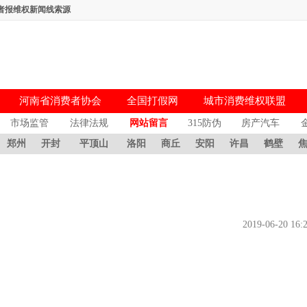
者报维权新闻线索源
河南省消费者协会
全国打假网
城市消费维权联盟
市场监管
法律法规
网站留言
315防伪
房产汽车
郑州
开封
平顶山
洛阳
商丘
安阳
许昌
鹤壁
2019-06-20 16: