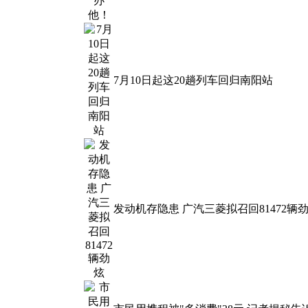
7月10日起这20趟列车回归南阳站
发动机存隐患 广汽三菱拟召回81472辆