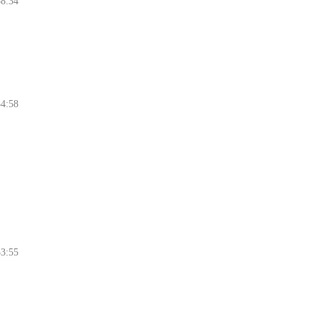
58:34
54:58
53:55