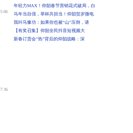
资料、详细投诉内容及投诉请求等，请完
年轻力MAX！仰韶春节营销花式破局，白
55:06
整填写(如确实无法填写的内容，可用任意
马年当自强，举杯共担当！仰韶贺岁微电
字母代替)。内容必须客观真实，不得捏造
我叫马豫功：如果你也被“山”压倒，请
或歪曲事实，不得故意损害被投诉企业声
【有奖召集】仰韶全民抖音短视频大
誉，甚至对投诉对象恶意诽谤。如有相关
新春订货会“热”背后的仰韶战略：深
证据，请通过传真或网页上传的方式提
交。(注：如果投诉内容较多，请先在文档
上写清楚再复制粘贴到投诉页面上，避免
因页面打开时间过长使页面过期，导致投
诉信息提交不成功)。
(6)提交投诉。点击页面下方“提交”按钮，
57:36
如果页面中间出现一个“你的资料已提交！
在审核中”的对话框，表示你的投诉已经提
交成功。(注：已提交的投诉信息不同步在
页面上显示)
二、投诉人联系方式的重要性