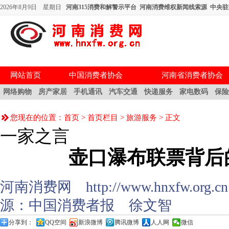
2026年8月9日 星期日
河南315消费和解警示平台
河南消费维权新闻线索源
中央驻
网站首页
中国消费者协会
河南省消费者协会
网络购物
房产家居
手机通讯
汽车交通
快递服务
家电数码
保
您现在的位置：
首页
>
首页栏目
>
旅游服务
> 正文
一家之言
壶口瀑布联票背后
河南消费网 http://www.hnxfw.org.cn (
源：
中国消费者报
徐文智
分享到：
QQ空间
新浪微博
腾讯微博
人人网
微信