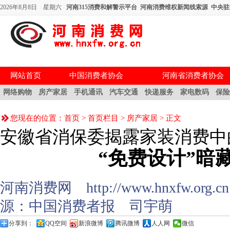
2026年8月8日 星期六
河南315消费和解警示平台
河南消费维权新闻线索源
中央驻
网站首页
中国消费者协会
河南省消费者协会
网络购物
房产家居
手机通讯
汽车交通
快递服务
家电数码
保
您现在的位置：
首页
>
首页栏目
>
房产家居
> 正文
安徽省消保委揭露家装消费中
“免费设计”暗
河南消费网 http://www.hnxfw.org.cn (
源：
中国消费者报
司宇萌
分享到：
QQ空间
新浪微博
腾讯微博
人人网
微信