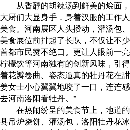
从香醇的胡辣汤到鲜美的烩面，
大厨们大显身手，身着汉服的工作人
美食。河南展区人头攒动，灌汤包、
美食展位前排起了长队，不仅让不少
首都市民赞不绝口。更让人眼前一亮
柠檬饮等河南独有的创新风味，引得
着花瓣卷曲、姿态逼真的牡丹花在甜
姜女士小心翼翼地咬了一口，连连感
去河南洛阳看牡丹。”
在热闹纷呈的美食节上，地道的豫
县吊炉烧饼、灌汤包，洛阳牡丹花冰