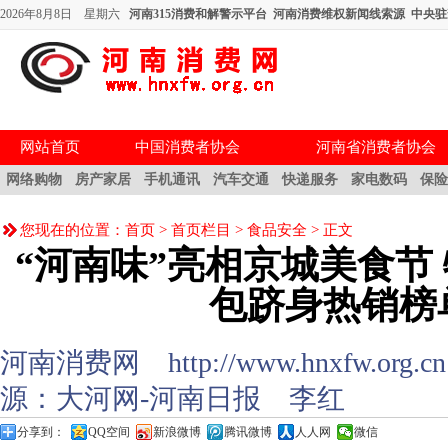
2026年8月8日 星期六
河南315消费和解警示平台
河南消费维权新闻线索源
中央驻
网站首页
中国消费者协会
河南省消费者协会
网络购物
房产家居
手机通讯
汽车交通
快递服务
家电数码
保
您现在的位置：
首页
>
首页栏目
>
食品安全
> 正文
“河南味”亮相京城美食节
包跻身热销榜单
河南消费网 http://www.hnxfw.org.cn (
源：大河网-河南日报 李红
分享到：
QQ空间
新浪微博
腾讯微博
人人网
微信