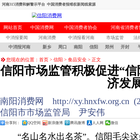
河南315消费和解警示平台
中国消费者报维权新闻线索源
网站首页
中国消费网
中国消费者协会
河南省消费者
中消报要闻
河南消费
中消报看河南
市场监管
法
中消报河南
新乡
周口
南阳
信阳
郑州
开封
您现在的位置：
首页
>
信阳
>
食品安全
> 正文
信阳市场监管积极促进“信
济发
南阳消费网 http://xy.hnxfw.org.cn (
信阳市市场监管局 尹安伟
分享到：
QQ空间
新浪微博
腾讯微博
人人网
微信
“名山名水出名茶”。信阳毛尖这