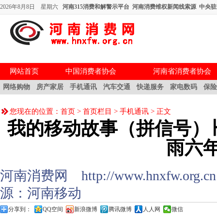
2026年8月8日 星期六
河南315消费和解警示平台
河南消费维权新闻线索源
中央驻
网站首页
中国消费者协会
河南省消费者协会
网络购物
房产家居
手机通讯
汽车交通
快递服务
家电数码
保
您现在的位置：
首页
>
首页栏目
>
手机通讯
> 正文
我的移动故事（拼信号）
雨六
河南消费网 http://www.hnxfw.org.cn (
源：河南移动
分享到：
QQ空间
新浪微博
腾讯微博
人人网
微信