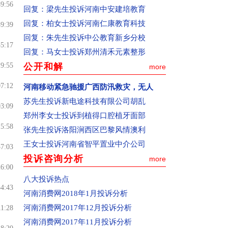
誉，甚至对投诉对象恶意诽谤。如有相关
59:56
回复：
梁先生投诉河南中安建培教育
证据，请通过传真或网页上传的方式提
回复：
柏女士投诉河南仁康教育科技
39:39
交。(注：如果投诉内容较多，请先在文档
回复：
朱先生投诉中公教育新乡分校
上写清楚再复制粘贴到投诉页面上，避免
35:17
回复：
马女士投诉郑州清禾元素整形
因页面打开时间过长使页面过期，导致投
19:55
公开和解
more
诉信息提交不成功)。
07:12
(6)提交投诉。点击页面下方“提交”按钮，
河南移动紧急驰援广西防汛救灾，无人
如果页面中间出现一个“你的资料已提交！
苏先生投诉新电途科技有限公司胡乱
03:09
在审核中”的对话框，表示你的投诉已经提
郑州李女士投诉到植得口腔植牙面部
15:58
交成功。(注：已提交的投诉信息不同步在
张先生投诉洛阳涧西区巴黎风情澳利
页面上显示)
王女士投诉河南省智平置业中介公司
37:03
二、投诉人联系方式的重要性
投诉咨询分析
more
26:00
联系电话和电子邮箱是网站与您联系的重
八大投诉热点
要途径，请您在投诉时必须填写真实的，
54:43
河南消费网2018年1月投诉分析
而且是常用的联系电话和电子邮箱，以便
河南消费网2017年12月投诉分析
11:28
网站及时向您核实相关信息，反馈投诉处
河南消费网2017年11月投诉分析