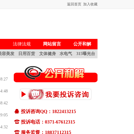
返回首页
加入收藏
法律法规
网站留言
公开和解
美容美发
日用百货
文体健身
水电气
315曝光台
18:27
54:48
48:42
投诉咨询QQ：1822413215
49:05
一、如何投诉
投诉电话：0371-67612315
(1)通过pc终端(电脑)和移动终端(手机)都可
44:32
服务监督：18837112315