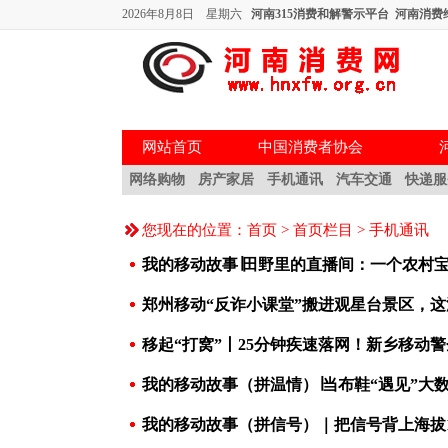
2026年8月8日 星期六
河南315消费和解警示平台
河南消费
网站首页
中国消费者协会
网络购物
房产家居
手机通讯
汽车交通
快递服
您现在的位置：
首页
>
首页栏目
>
手机通讯
我的移动故事∣田野里的直播间：一个农村宝
郑州移动“反诈小课堂”搬进观星台景区，这
移起“打窝”丨25分钟疾速落网！新乡移动
我的移动故事（拼温情）∣当布鞋“遇见”大
我的移动故事（拼信号）｜把信号背上海拔1