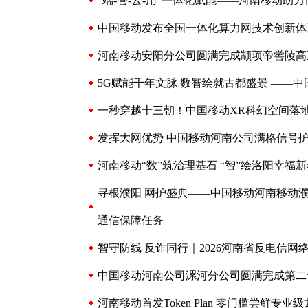
“端-管-云-用”一体化赋能——河南移动助
中国移动发布全国一体化算力网技术创新体
河南移动安阳分公司圆满完成颛顼帝喾陵高
5G赋能千年文脉 数智绘就古都盛景 ——
一秒穿越十三朝！中国移动XR科幻空间落
发挥大网优势 中国移动河南公司满格信号护
河南移动“数”筑治理基石 “智”绘洛阳幸福
寻根濮阳 网护盛典——中国移动河南移动濮
通信保障任务
智守防线 反诈同行｜2026河南省反电信
中国移动河南公司漯河分公司圆满完成第二
河南移动首发Token Plan 零门槛尝鲜专业