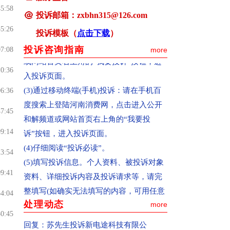
以向河南消费网适时投诉。
45:58
(2)通过pc终端(电脑)投诉：确认您选择的
投诉邮箱：zxbhn315@126.com
35:26
是中国消费者报主办的河南消费网
投诉模板（
点击下载
）
(www.hnxfw.org)，点击进入公开和解频道
投诉咨询指南
07:08
more
或网站首页右上角的“我要投诉”按钮，进
10:36
入投诉页面。
(3)通过移动终端(手机)投诉：请在手机百
06:36
度搜索上登陆河南消费网，点击进入公开
47:45
和解频道或网站首页右上角的“我要投
诉”按钮，进入投诉页面。
09:14
(4)仔细阅读“投诉必读”。
23:54
(5)填写投诉信息。个人资料、被投诉对象
09:41
资料、详细投诉内容及投诉请求等，请完
整填写(如确实无法填写的内容，可用任意
54:04
字母代替)。内容必须客观真实，不得捏造
处理动态
more
50:45
或歪曲事实，不得故意损害被投诉企业声
回复：
苏先生投诉新电途科技有限公