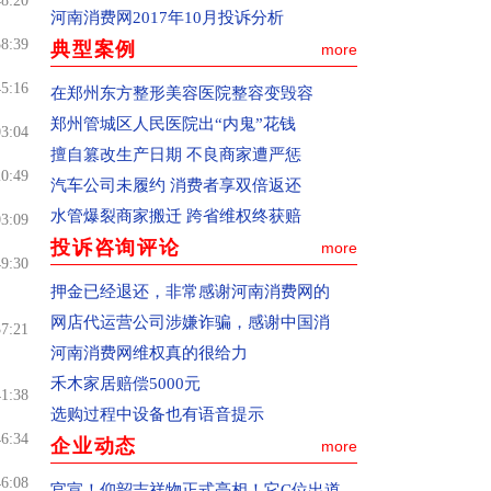
48:20
理情况，或者便于中国消费者报记者开展
河南消费网2017年10月投诉分析
新闻调查。
58:39
典型案例
more
三、如何查看投诉处理结果
45:16
1、进入“处理动态”按钮。
在郑州东方整形美容医院整容变毁容
2、向本网在线咨询或者邮件咨询，邮箱地
郑州管城区人民医院出“内鬼”花钱
03:04
址：zxbhn315@126.com
擅自篡改生产日期 不良商家遭严惩
20:49
汽车公司未履约 消费者享双倍返还
一、如何投诉
水管爆裂商家搬迁 跨省维权终获赔
(1)通过pc终端(电脑)和移动终端(手机)都可
03:09
投诉咨询评论
以向河南消费网适时投诉。
more
49:30
(2)通过pc终端(电脑)投诉：确认您选择的
押金已经退还，非常感谢河南消费网的
是中国消费者报主办的河南消费网
网店代运营公司涉嫌诈骗，感谢中国消
37:21
(www.hnxfw.org)，点击进入公开和解频道
河南消费网维权真的很给力
或网站首页右上角的“我要投诉”按钮，进
禾木家居赔偿5000元
41:38
入投诉页面。
选购过程中设备也有语音提示
(3)通过移动终端(手机)投诉：请在手机百
46:34
企业动态
more
度搜索上登陆河南消费网，点击进入公开
46:08
官宣！仰韶吉祥物正式亮相！它C位出道