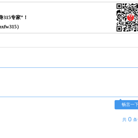
315专家”！
fw315）
畅言一
0
共
条