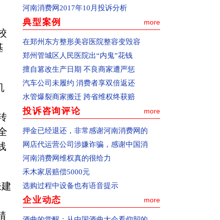
三、如何查看投诉处理结果
河南消费网2017年10月投诉分析
1、进入“处理动态”按钮。
典型案例
more
校
2、向本网在线咨询或者邮件咨询，邮箱地
在郑州东方整形美容医院整容变毁容
址：zxbhn315@126.com
基
郑州管城区人民医院出“内鬼”花钱
一、如何投诉
擅自篡改生产日期 不良商家遭严惩
(1)通过pc终端(电脑)和移动终端(手机)都可
汽车公司未履约 消费者享双倍返还
机
以向河南消费网适时投诉。
水管爆裂商家搬迁 跨省维权终获赔
(2)通过pc终端(电脑)投诉：确认您选择的
投诉咨询评论
more
是中国消费者报主办的河南消费网
转
(www.hnxfw.org.cn)，点击进入公开和解频
全
押金已经退还，非常感谢河南消费网的
道或网站首页右上角的“我要投诉”按钮，
网店代运营公司涉嫌诈骗，感谢中国消
线
进入投诉页面。
河南消费网维权真的很给力
(3)通过移动终端(手机)投诉：请在手机百
禾木家居赔偿5000元
度搜索上登陆河南消费网，点击进入公开
朱建
选购过程中设备也有语音提示
和解频道或网站首页右上角的“我要投
企业动态
more
诉”按钮，进入投诉页面。
精
酒曲的觉醒：从中国酒曲大会看仰韶的