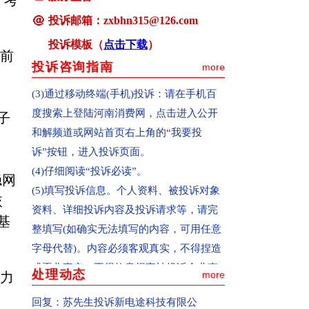
；考
是中国消费者报主办的河南消费网
投诉邮箱：zxbhn315@126.com
(www.hnxfw.org.cn)，点击进入公开和解频
投诉模板（
点击下载
）
道或网站首页右上角的“我要投诉”按钮，
提前
进入投诉页面。
投诉咨询指南
more
(3)通过移动终端(手机)投诉：请在手机百
度搜索上登陆河南消费网，点击进入公开
子
和解频道或网站首页右上角的“我要投
诉”按钮，进入投诉页面。
(4)仔细阅读“投诉必读”。
稳网
(5)填写投诉信息。个人资料、被投诉对象
恢
资料、详细投诉内容及投诉请求等，请完
整填写(如确实无法填写的内容，可用任意
基
字母代替)。内容必须客观真实，不得捏造
或歪曲事实，不得故意损害被投诉企业声
处理动态
more
全力
誉，甚至对投诉对象恶意诽谤。如有相关
证据，请通过传真或网页上传的方式提
回复：
苏先生投诉新电途科技有限公