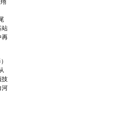
寅翔
页面上显示)
二、投诉人联系方式的重要性
尾
联系电话和电子邮箱是网站与您联系的重
基站
要途径，请您在投诉时必须填写真实的，
中再
而且是常用的联系电话和电子邮箱，以便
网站及时向您核实相关信息，反馈投诉处
理情况，或者便于中国消费者报记者开展
影）
新闻调查。
从
三、如何查看投诉处理结果
1、进入“处理动态”按钮。
项技
2、向本网在线咨询或者邮件咨询，邮箱地
力河
址：zxbhn315@126.com