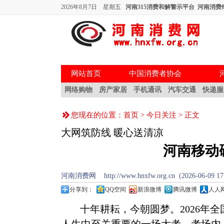
2026年8月7日 星期五
河南315消费和解警示平台
河南消费
网站首页
中国消费者协会
网络购物
房产家居
手机通讯
汽车交通
快递服
您现在的位置：
首页
>
今日关注
> 正文
大网筑防线 暖心送清凉
河南移动
河南消费网 http://www.hnxfw.org.cn (2026-06-
分享到：
QQ空间
新浪微博
腾讯微博
人人
十年耕耘，今朝圆梦。
2026