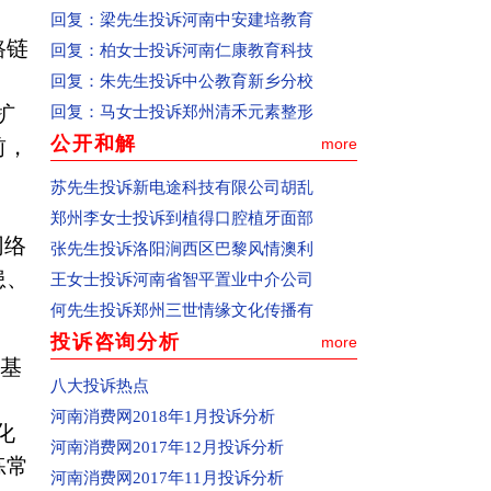
交。(注：如果投诉内容较多，请先在文档
回复：
梁先生投诉河南中安建培教育
上写清楚再复制粘贴到投诉页面上，避免
路链
回复：
柏女士投诉河南仁康教育科技
因页面打开时间过长使页面过期，导致投
回复：
朱先生投诉中公教育新乡分校
诉信息提交不成功)。
扩
回复：
马女士投诉郑州清禾元素整形
(6)提交投诉。点击页面下方“提交”按钮，
公开和解
前，
more
如果页面中间出现一个“你的资料已提交！
苏先生投诉新电途科技有限公司胡乱
在审核中”的对话框，表示你的投诉已经提
郑州李女士投诉到植得口腔植牙面部
交成功。(注：已提交的投诉信息不同步在
网络
张先生投诉洛阳涧西区巴黎风情澳利
页面上显示)
患、
王女士投诉河南省智平置业中介公司
二、投诉人联系方式的重要性
何先生投诉郑州三世情缘文化传播有
联系电话和电子邮箱是网站与您联系的重
投诉咨询分析
more
要途径，请您在投诉时必须填写真实的，
边基
而且是常用的联系电话和电子邮箱，以便
八大投诉热点
网站及时向您核实相关信息，反馈投诉处
河南消费网2018年1月投诉分析
化
理情况，或者便于中国消费者报记者开展
河南消费网2017年12月投诉分析
练常
新闻调查。
河南消费网2017年11月投诉分析