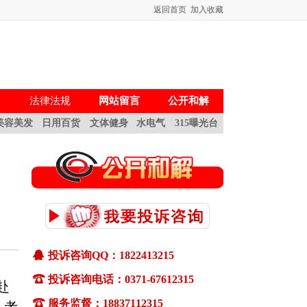
返回首页
加入收藏
法律法规
网站留言
公开和解
美容美发
日用百货
文体健身
水电气
315曝光台
一、如何投诉
投诉咨询QQ：1822413215
(1)通过pc终端(电脑)和移动终端(手机)都可
以向河南消费网适时投诉。
投诉咨询电话：0371-67612315
赴
(2)通过pc终端(电脑)投诉：确认您选择的
服务监督：18837112315