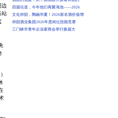
(4)仔细阅读“投诉必读”。
周边
四届论道，今年他们再聚渑池——2026
(5)填写投诉信息。个人资料、被投诉对象
基站
文化仰韶，陶融华夏！2026新名酒价值增
资料、详细投诉内容及投诉请求等，请完
监
仰韶酒业集团2026年度岗位技能竞赛
整填写(如确实无法填写的内容，可用任意
三门峡市青年企业家商会举行换届大
字母代替)。内容必须客观真实，不得捏造
或歪曲事实，不得故意损害被投诉企业声
免
誉，甚至对投诉对象恶意诽谤。如有相关
物
证据，请通过传真或网页上传的方式提
交。(注：如果投诉内容较多，请先在文档
上写清楚再复制粘贴到投诉页面上，避免
影）
因页面打开时间过长使页面过期，导致投
休
诉信息提交不成功)。
在
(6)提交投诉。点击页面下方“提交”按钮，
术
如果页面中间出现一个“你的资料已提交！
在审核中”的对话框，表示你的投诉已经提
交成功。(注：已提交的投诉信息不同步在