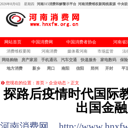
2026年8月6日 星期四
河南315消费和解警示平台
河南消费维权新闻线索源
中央驻
网站首页
中国消费网
中国消费者协会
河南省
消费维权要闻
河南消费
媒体看河南
市场监管
法
网络购物
房产家居
手机通讯
汽车交通
快递服务
家电数码
保
地方消费
新乡
周口
南阳
信阳
郑州
开封
平
您现在的位置：
首页
>
企业动态
> 正文
探路后疫情时代国际教
出国金融
河南消费网 http://www.hnxfw.or