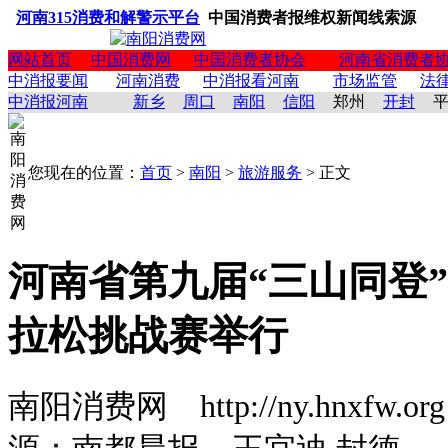
河南315消费和解警示平台
中国消费者报维权新闻线索源
网站首页
中国消费网
中国消费者协会
河南省消费者
中消报要闻
河南消费
中消报看河南
市场监管
法
中消报河南
新乡
周口
南阳
信阳
郑州
开封
您现在的位置：
首页
>
南阳
>
旅游服务
> 正文
河南省第九届“三山同登
拉松挑战赛举行
南阳消费网 http://ny.hnxfw.org (