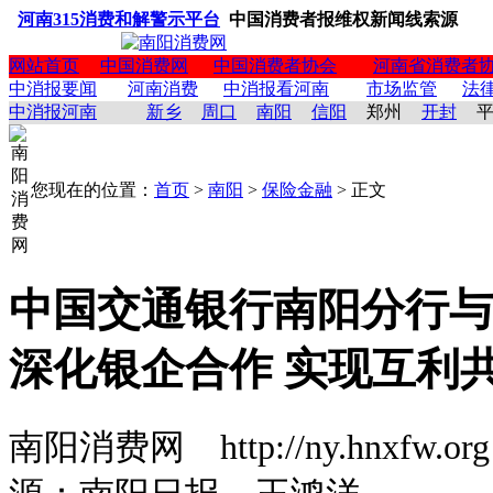
河南315消费和解警示平台
中国消费者报维权新闻线索源
网站首页
中国消费网
中国消费者协会
河南省消费者
中消报要闻
河南消费
中消报看河南
市场监管
法
中消报河南
新乡
周口
南阳
信阳
郑州
开封
您现在的位置：
首页
>
南阳
>
保险金融
> 正文
中国交通银行南阳分行与
深化银企合作 实现互利
南阳消费网 http://ny.hnxfw.org (