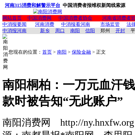
河南315消费和解警示平台
中国消费者报维权新闻线索源
网站首页
中国消费网
中国消费者协会
河南省消费者
中消报要闻
河南消费
中消报看河南
市场监管
法
中消报河南
新乡
周口
南阳
信阳
郑州
开封
您现在的位置：
首页
>
南阳
>
保险金融
> 正文
南阳桐柏：一万元血汗钱
款时被告知“无此账户”
南阳消费网 http://ny.hnxfw.org (