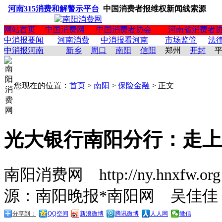
河南315消费和解警示平台
中国消费者报维权新闻线索源
网站首页
中国消费网
中国消费者协会
河南省消费者
中消报要闻
河南消费
中消报看河南
市场监管
法
中消报河南
新乡
周口
南阳
信阳
郑州
开封
您现在的位置：
首页
>
南阳
>
保险金融
> 正文
光大银行南阳分行：走上
南阳消费网 http://ny.hnxfw.org (
源：南阳晚报*南阳网 吴佳佳
分享到：
QQ空间
新浪微博
腾讯微博
人人网
微信