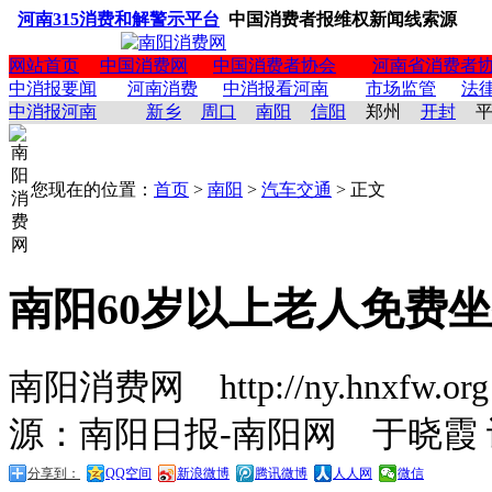
河南315消费和解警示平台
中国消费者报维权新闻线索源
网站首页
中国消费网
中国消费者协会
河南省消费者
中消报要闻
河南消费
中消报看河南
市场监管
法
中消报河南
新乡
周口
南阳
信阳
郑州
开封
您现在的位置：
首页
>
南阳
>
汽车交通
> 正文
南阳60岁以上老人免费
南阳消费网 http://ny.hnxfw.org (
源：南阳日报-南阳网 于晓霞
分享到：
QQ空间
新浪微博
腾讯微博
人人网
微信