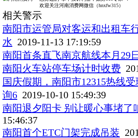
欢迎关注河南消费网微信（hnxfw315）
相关警示
南阳市运管局对客运和出租车行
水
2019-11-13 17:19:59
南阳首条直飞南京航线本月29
南阳火车站停车场计时收费
201
国庆假期，南阳市12315热线
询6
2019-10-10 15:49:39
南阳退夕阳卡 别让暖心事堵了
15:46:37
南阳首个ETC门架完成吊装
201