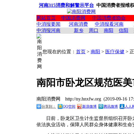
河南315消费和解警示平台
中国消费者报维
网站首页
中国消费网
中国消费者协会
中消报要闻
河南消费
中消报看河南
中消报河南
新乡
周口
南阳
信阳
您现在的位置：
首页
>
南阳
>
医疗保健
> 
南阳市卧龙区规范医美
南阳消费网 http://ny.hnxfw.org (2019-0
分享到：
QQ空间
新浪微博
腾讯微博
人人
日前，卧龙区卫生计生监督所组织召开卧
依法执业活动，保障人民群众身体健康和生命