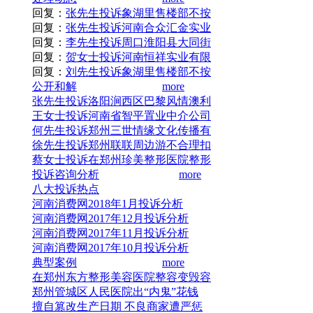
回复：
张先生投诉象湖里售楼部不按
回复：
张先生投诉河南合众汇金实业
回复：
李先生投诉周口淮阳县大同街
回复：
贺女士投诉河南恒祥实业有限
回复：
刘先生投诉象湖里售楼部不按
公开和解
more
张先生投诉洛阳涧西区巴黎风情澳利
王女士投诉河南省智平置业中介公司
何先生投诉郑州三世情缘文化传播有
徐先生投诉郑州联联周边游不合理扣
蔡女士投诉在郑州珍美整形医院整形
投诉咨询分析
more
八大投诉热点
河南消费网2018年1月投诉分析
河南消费网2017年12月投诉分析
河南消费网2017年11月投诉分析
河南消费网2017年10月投诉分析
典型案例
more
在郑州东方整形美容医院整容变毁容
郑州管城区人民医院出“内鬼”花钱
擅自篡改生产日期 不良商家遭严惩