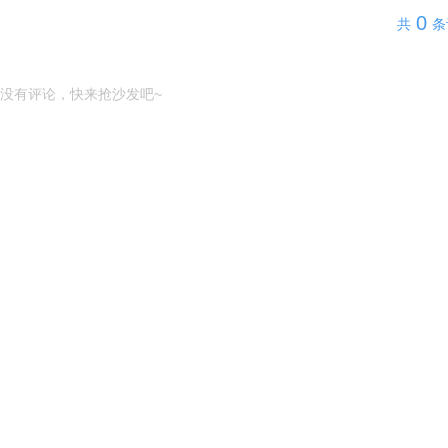
0
共
条
没有评论，快来抢沙发吧~