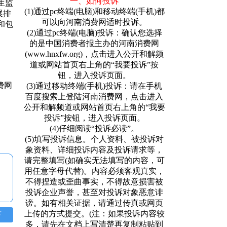
一、如何投诉
生监
(1)通过pc终端(电脑)和移动终端(手机)都
展排
可以向河南消费网适时投诉。
和包
(2)通过pc终端(电脑)投诉：确认您选择
的是中国消费者报主办的河南消费网
(www.hnxfw.org)，点击进入公开和解频
道或网站首页右上角的“我要投诉”按
钮，进入投诉页面。
(3)通过移动终端(手机)投诉：请在手机
百度搜索上登陆河南消费网，点击进入
公开和解频道或网站首页右上角的“我要
投诉”按钮，进入投诉页面。
(4)仔细阅读“投诉必读”。
(5)填写投诉信息。个人资料、被投诉对
象资料、详细投诉内容及投诉请求等，
请完整填写(如确实无法填写的内容，可
用任意字母代替)。内容必须客观真实，
不得捏造或歪曲事实，不得故意损害被
投诉企业声誉，甚至对投诉对象恶意诽
谤。如有相关证据，请通过传真或网页
上传的方式提交。(注：如果投诉内容较
下
多，请先在文档上写清楚再复制粘贴到