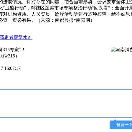
的进展情况。针对存在的问题，结合当前形势，会议要求全体卫
“卫监行动”，对辖区医美市场专项整治行动“回头看”；全面开
其对机构资质、人员资质、诊疗活动等进行逐项核查，绝不姑息
必查，查必有果。（来源：南都晨报*南阳网）
提高患者康复水准
315专家”！
fw315）
7 16:07:17
畅言一