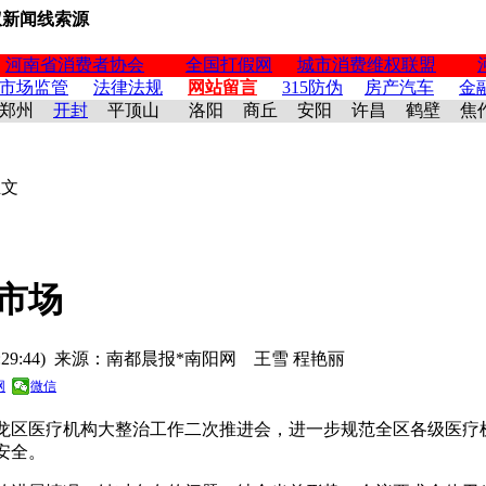
权新闻线索源
河南省消费者协会
全国打假网
城市消费维权联盟
市场监管
法律法规
网站留言
315防伪
房产汽车
金
郑州
开封
平顶山
洛阳
商丘
安阳
许昌
鹤壁
焦
正文
市场
9-16 17:29:44) 来源：南都晨报*南阳网 王雪 程艳丽
网
微信
龙区医疗机构大整治工作二次推进会，进一步规范全区各级医疗
安全。