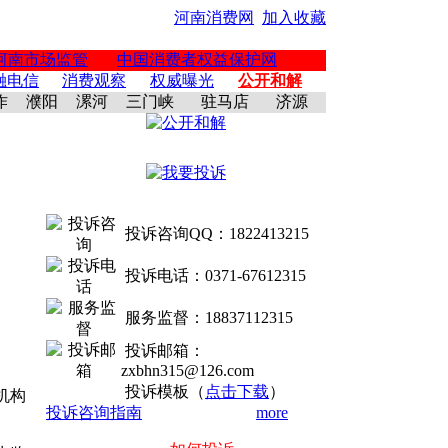
河南消费网
加入收藏
河南市场监管
中国消费者权益保护网
融电信
消费观察
权威曝光
公开和解
作
濮阳
漯河
三门峡
驻马店
济源
投诉咨询QQ：1822413215
投诉电话：0371-67612315
服务监督：18837112315
投诉邮箱：
zxbhn315@126.com
投诉模板（
点击下载
）
机构
投诉咨询指南
more