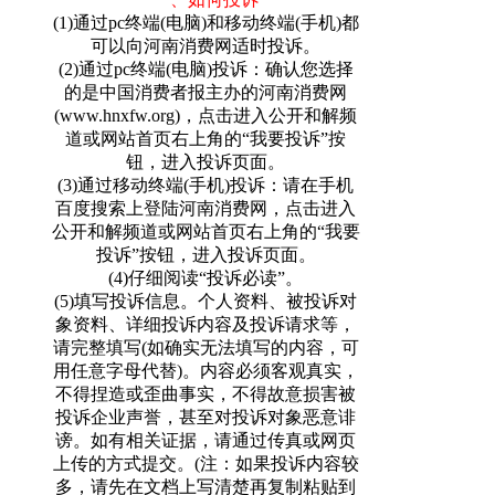
(1)通过pc终端(电脑)和移动终端(手机)都
可以向河南消费网适时投诉。
(2)通过pc终端(电脑)投诉：确认您选择
的是中国消费者报主办的河南消费网
(www.hnxfw.org)，点击进入公开和解频
道或网站首页右上角的“我要投诉”按
钮，进入投诉页面。
(3)通过移动终端(手机)投诉：请在手机
百度搜索上登陆河南消费网，点击进入
公开和解频道或网站首页右上角的“我要
投诉”按钮，进入投诉页面。
(4)仔细阅读“投诉必读”。
(5)填写投诉信息。个人资料、被投诉对
象资料、详细投诉内容及投诉请求等，
请完整填写(如确实无法填写的内容，可
用任意字母代替)。内容必须客观真实，
不得捏造或歪曲事实，不得故意损害被
投诉企业声誉，甚至对投诉对象恶意诽
谤。如有相关证据，请通过传真或网页
上传的方式提交。(注：如果投诉内容较
多，请先在文档上写清楚再复制粘贴到