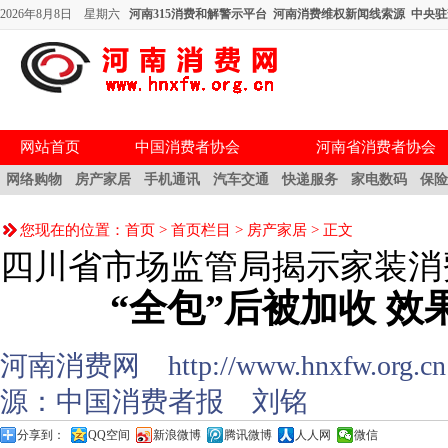
2026年8月8日 星期六
河南315消费和解警示平台
河南消费维权新闻线索源
中央驻
网站首页
中国消费者协会
河南省消费者协会
网络购物
房产家居
手机通讯
汽车交通
快递服务
家电数码
保
您现在的位置：
首页
>
首页栏目
>
房产家居
> 正文
四川省市场监管局揭示家装消
“全包”后被加收 效
河南消费网 http://www.hnxfw.org.cn (
源：
中国消费者报
刘铭
分享到：
QQ空间
新浪微博
腾讯微博
人人网
微信