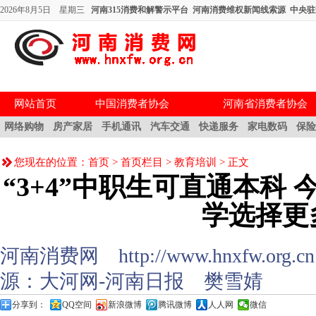
2026年8月5日 星期三
河南315消费和解警示平台
河南消费维权新闻线索源
中央驻
网站首页
中国消费者协会
河南省消费者协会
网络购物
房产家居
手机通讯
汽车交通
快递服务
家电数码
保
您现在的位置：
首页
>
首页栏目
>
教育培训
> 正文
“3+4”中职生可直通本科
学选择更
河南消费网 http://www.hnxfw.org.cn (
源：大河网-河南日报 樊雪婧
分享到：
QQ空间
新浪微博
腾讯微博
人人网
微信