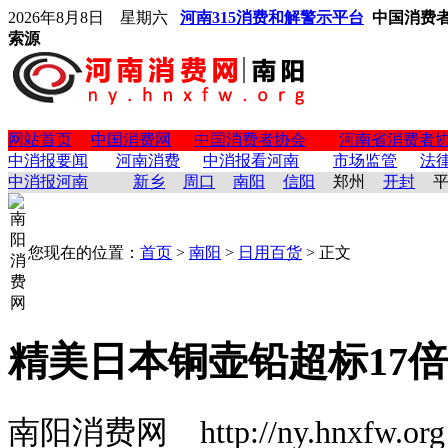
2026年8月8日 星期六
河南315消费和解警示平台
中国消费
索源
网站首页
中国消费网
中国消费者协会
河南省消费者
中消报要闻
河南消费
中消报看河南
市场监管
法
中消报河南
新乡
周口
南阳
信阳
郑州
开封
您现在的位置：
首页
>
南阳
>
日用百货
> 正文
精美日本铜壶铅超标17
南阳消费网 http://ny.hnxfw.o