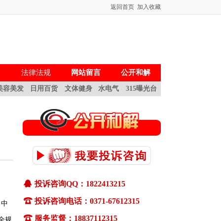
返回首页
加入收藏
法律法规
网站留言
公开和解
一、如何投诉
美容美发
日用百货
文体健身
水电气
315曝光台
(1)通过pc终端(电脑)和移动终端(手机)都可
以向河南消费网适时投诉。
(2)通过pc终端(电脑)投诉：确认您选择的
是中国消费者报主办的河南消费网
(www.hnxfw.org.cn)，点击进入公开和解频
道或网站首页右上角的“我要投诉”按钮，
进入投诉页面。
投诉咨询QQ：1822413215
(3)通过移动终端(手机)投诉：请在手机百
投诉咨询电话：0371-67612315
，中
度搜索上登陆河南消费网，点击进入公开
服务监督：18837112315
和解频道或网站首页右上角的“我要投
全规