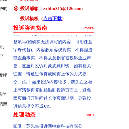
诉”按钮，进入投诉页面。
投诉邮箱：zxbhn315@126.com
护航
(4)仔细阅读“投诉必读”。
投诉模板（
点击下载
）
(5)填写投诉信息。个人资料、被投诉对象
投诉咨询指南
more
资料、详细投诉内容及投诉请求等，请完
整填写(如确实无法填写的内容，可用任意
机
字母代替)。内容必须客观真实，不得捏造
或歪曲事实，不得故意损害被投诉企业声
充了
誉，甚至对投诉对象恶意诽谤。如有相关
证据，请通过传真或网页上传的方式提
发挥
交。(注：如果投诉内容较多，请先在文档
上写清楚再复制粘贴到投诉页面上，避免
赔付
因页面打开时间过长使页面过期，导致投
诉信息提交不成功)。
的照
(6)提交投诉。点击页面下方“提交”按钮，
处理动态
more
如果页面中间出现一个“你的资料已提交！
回复：
苏先生投诉新电途科技有限公
在审核中”的对话框，表示你的投诉已经提