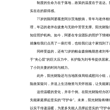
制度的生命力在于落地，政策的温度在于送达。阳
实在在的获得感。
77岁的陈阿婆罹患阿尔茨海默病，常年与老伴相
理，年迈的老伴在疲惫与无助中苦苦支撑。阳光财险
知症照护机构。如今，阿婆在专业团队的照护下情绪
就像给我们点亮了一座灯塔，也给我们这个家找到了
同样受益的，还有72岁的帕金森病晚期患者刘爷
于“夹心层”的巨大压力中。长护险为刘爷爷提供居
了小刘夫妻的时间与精力。
此外，阳光财险还与当地医保局组成慰问小组，走
险政策疑问，并送上生活物资与关怀祝福，让失能家
这些温暖的变化，并非个例。在阳光财险经办区域
失能家庭撑起坚实的“守护伞”。未来，阳光财险将
以实干传递温暖，为更多失能人员撑起坚实的“守护