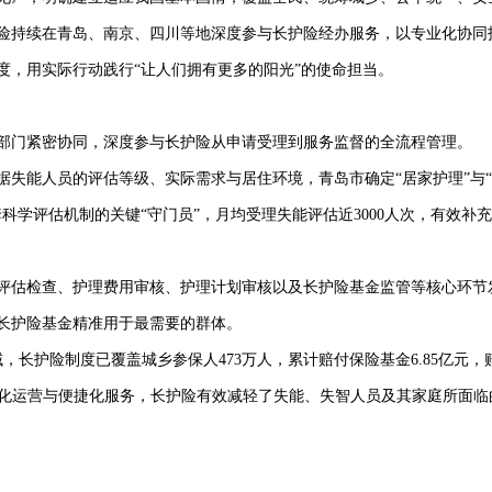
险持续在青岛、南京、四川等地深度参与长护险经办服务，以专业化协同
度，用实际行动践行“让人们拥有更多的阳光”的使命担当。
部门紧密协同，深度参与长护险从申请受理到服务监督的全流程管理。
能人员的评估等级、实际需求与居住环境，青岛市确定“居家护理”与“
科学评估机制的关键“守门员”，月均受理失能评估近3000人次，有效补
估检查、护理费用审核、护理计划审核以及长护险基金监管等核心环节
长护险基金精准用于最需要的群体。
长护险制度已覆盖城乡参保人473万人，累计赔付保险基金6.85亿元，
过数字化运营与便捷化服务，长护险有效减轻了失能、失智人员及其家庭所面临