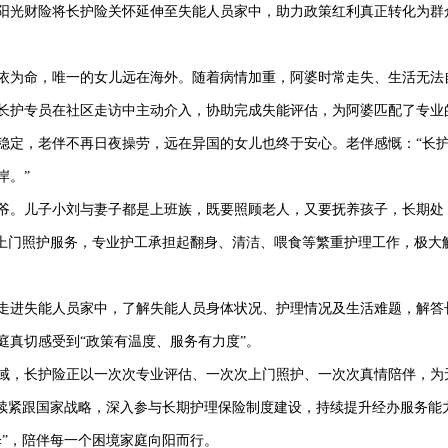
光财险将长护险关怀延伸至失能人员家中，助力政策红利真正转化为群
依为命，唯一的女儿远在海外。随着病情加重，阿婆时常走失、生活无法
长护专员在社区走访中主动介入，协助完成失能评估，为阿婆匹配了专业
稳定，老伴不再日夜操劳，远在异国的女儿也终于安心。老伴感慨：“长
岸。”
爷。儿子小刘与妻子都是上班族，既要照顾老人，又要抚养孩子，长期处
家上门照护服务，专业护工承担起翻身、清洁、喂食等繁重护理工作，极大
进失能人员家中，了解失能人员身体状况、护理情况及生活难题，解答
庭真切感受到“政策有温度、服务有力度”。
，长护险正以一次次专业评估、一次次上门照护、一次次真情陪伴，为
继续紧跟国家战略，深入参与长期护理保险制度建设，持续提升经办服务能
伞”，陪伴每一个困境家庭向阳而行。