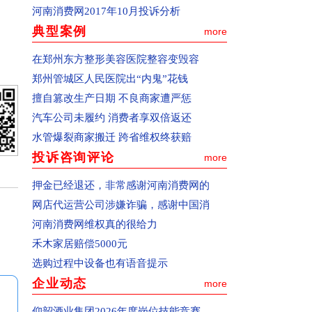
河南消费网2017年10月投诉分析
(2)通过pc终端(电脑)投诉：确认您选择的
典型案例
more
是中国消费者报主办的河南消费网
(www.hnxfw.org.cn)，点击进入公开和解频
在郑州东方整形美容医院整容变毁容
道或网站首页右上角的“我要投诉”按钮，
郑州管城区人民医院出“内鬼”花钱
进入投诉页面。
擅自篡改生产日期 不良商家遭严惩
(3)通过移动终端(手机)投诉：请在手机百
汽车公司未履约 消费者享双倍返还
度搜索上登陆河南消费网，点击进入公开
水管爆裂商家搬迁 跨省维权终获赔
和解频道或网站首页右上角的“我要投
投诉咨询评论
more
诉”按钮，进入投诉页面。
押金已经退还，非常感谢河南消费网的
(4)仔细阅读“投诉必读”。
网店代运营公司涉嫌诈骗，感谢中国消
(5)填写投诉信息。个人资料、被投诉对象
河南消费网维权真的很给力
资料、详细投诉内容及投诉请求等，请完
禾木家居赔偿5000元
整填写(如确实无法填写的内容，可用任意
选购过程中设备也有语音提示
字母代替)。内容必须客观真实，不得捏造
企业动态
more
或歪曲事实，不得故意损害被投诉企业声
誉，甚至对投诉对象恶意诽谤。如有相关
仰韶酒业集团2026年度岗位技能竞赛