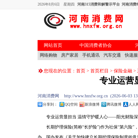
2026年8月6日 星期四
河南315消费和解警示平台
河南消费
网站首页
中国消费者协会
网络购物
房产家居
手机通讯
汽车交通
快递服
您现在的位置：
首页
>
首页栏目
>
保险金融
>
专业运营
河南消费网 http://www.hnxfw.org.cn (2026-06-
分享到：
QQ空间
新浪微博
腾讯微博
人人
专业运营显担当 温情守护暖人心——阳光财险深度
长期护理保险(简称“长护险”)作为社保“第六险
办、国办发布《关于加快建立长期护理保险制度的意