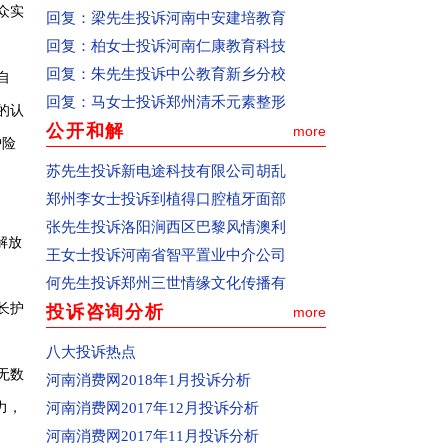
众实
回复：
梁先生投诉河南中安建培教育
交成功。(注：已提交的投诉信息不同步在
回复：
柏女士投诉河南仁康教育科技
页面上显示)
回复：
朱先生投诉中公教育新乡分校
自
二、投诉人联系方式的重要性
回复：
马女士投诉郑州清禾元素整形
联系电话和电子邮箱是网站与您联系的重
的认
公开和解
more
要途径，请您在投诉时必须填写真实的，
护险
而且是常用的联系电话和电子邮箱，以便
苏先生投诉新电途科技有限公司胡乱
网站及时向您核实相关信息，反馈投诉处
郑州李女士投诉到植得口腔植牙面部
理情况，或者便于中国消费者报记者开展
张先生投诉洛阳涧西区巴黎风情澳利
解放
新闻调查。
王女士投诉河南省智平置业中介公司
三、如何查看投诉处理结果
何先生投诉郑州三世情缘文化传播有
1、进入“处理动态”按钮。
长护
投诉咨询分析
more
2、向本网在线咨询或者邮件咨询，邮箱地
八大投诉热点
址：zxbhn315@126.com
无数
河南消费网2018年1月投诉分析
一、如何投诉
力，
河南消费网2017年12月投诉分析
(1)通过pc终端(电脑)和移动终端(手机)都可
河南消费网2017年11月投诉分析
以向河南消费网适时投诉。