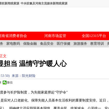
维权新闻线索源
中央驻豫及河南主流媒体新闻线索源
河南省消费者协会
河南市场监管
全国12315平台
务
家电数码
保险金融
食品安全
医疗保健
旅游服务
教育培训
 正文
显担当 温情守护暖人心
03 13:53:50) 来源：阳光财险
网
微信
参与长护险制度，为失能家庭撑起“守护伞”
”，是应对人口老龄化、保障失能人员基本生活权利的重要制度安排。近日
见》，明确建立适应我国基本国情，覆盖全民、统筹城乡、公平统一、安