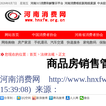
2026年8月7日 星期五
河南315消费和解警示平台
河南消费维权新闻线索源
中央驻
网站首页
中国消费者协会
河南省消费者协会
网络购物
房产家居
手机通讯
汽车交通
快递服务
家电数码
保
您现在的位置：
首页
>
法律法规
> 正文
商品房销售
河南消费网 http://www.hnxfw.or
15:39:08) 来源：
分享到：
QQ空间
新浪微博
腾讯微博
人人网
微信