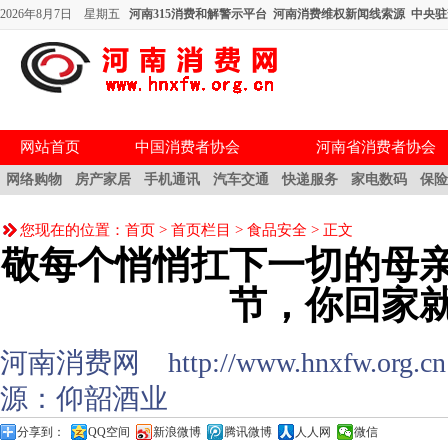
2026年8月7日 星期五
河南315消费和解警示平台
河南消费维权新闻线索源
中央驻
网站首页
中国消费者协会
河南省消费者协会
网络购物
房产家居
手机通讯
汽车交通
快递服务
家电数码
保
您现在的位置：
首页
>
首页栏目
>
食品安全
> 正文
敬每个悄悄扛下一切的母
节，你回家
河南消费网 http://www.hnxfw.org.cn (
源：仰韶酒业
分享到：
QQ空间
新浪微博
腾讯微博
人人网
微信